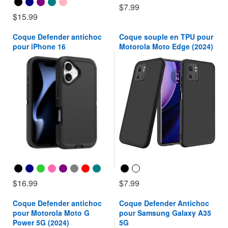
$7.99
$15.99
Coque Defender antichoc
Coque souple en TPU pour
pour iPhone 16
Motorola Moto Edge (2024)
$16.99
$7.99
Coque Defender antichoc
Coque Defender Antichoc
pour Motorola Moto G
pour Samsung Galaxy A35
Power 5G (2024)
5G