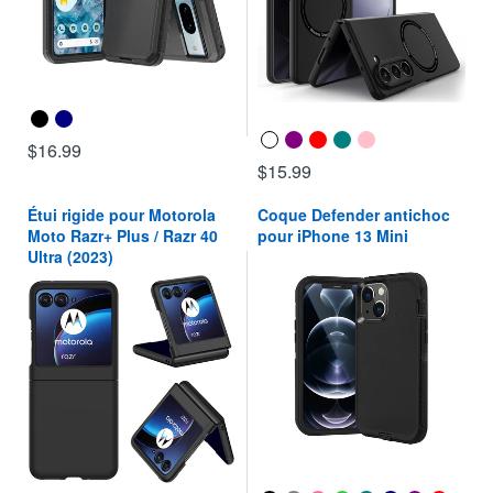
$16.99
$15.99
Étui rigide pour Motorola
Coque Defender antichoc
Moto Razr+ Plus / Razr 40
pour iPhone 13 Mini
Ultra (2023)