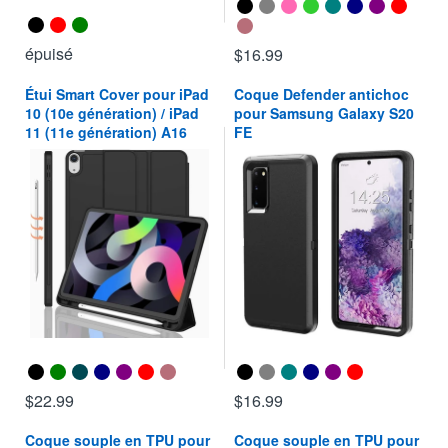
épuisé
$16.99
Étui Smart Cover pour iPad
Coque Defender antichoc
10 (10e génération) / iPad
pour Samsung Galaxy S20
11 (11e génération) A16
FE
$22.99
$16.99
Coque souple en TPU pour
Coque souple en TPU pour