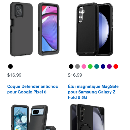
$16.99
$16.99
Coque Defender antichoc
Étui magnétique MagSafe
pour Google Pixel 8
pour Samsung Galaxy Z
Fold 5 5G