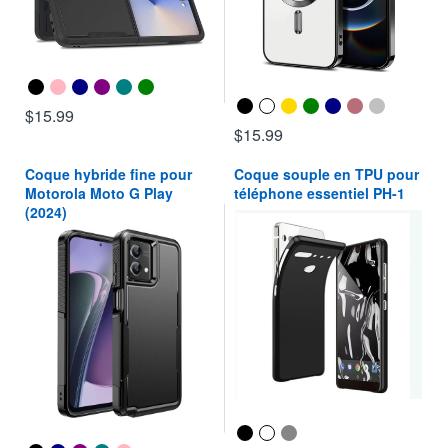
$15.99
$15.99
Coque hybride fine pour
Coque souple en TPU pour
Motorola Moto G Play
téléphone essentiel PH-1
(2024)